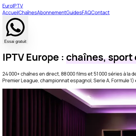
Euro
IPTV
Accueil
Chaînes
Abonnement
Guides
FAQ
Contact
Essai gratuit
IPTV Europe :
chaînes, sport 
24 000
+ chaînes en direct,
88 000
films et
51 000
séries à la 
Premier League, championnat espagnol, Serie A, Formule 1) et