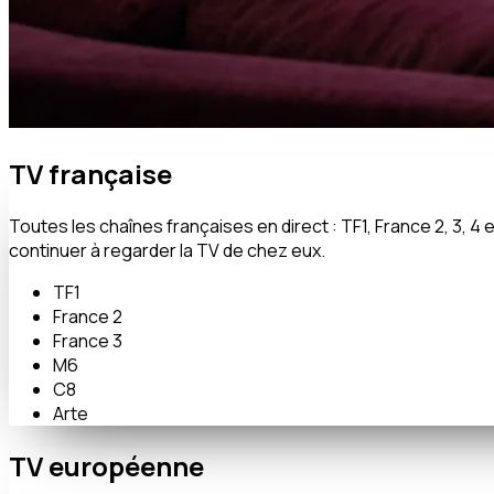
TV française
Toutes les chaînes françaises en direct : TF1, France 2, 3, 4
continuer à regarder la TV de chez eux.
TF1
France 2
France 3
M6
C8
Arte
TV européenne