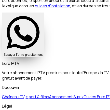
européennes, le sport en direct et la bibliothèque à la dem
l’explique dans les
guides d’installation
, et les durées se tro
Essayer l’offre gratuitement
Euro
IPTV
Votre abonnement IPTV premium pour toute l’Europe : la TV e
gratuit avant de payer.
Découvrir
Chaînes : TV, sport & films
Abonnement & prix
Guides Euro I
Légal