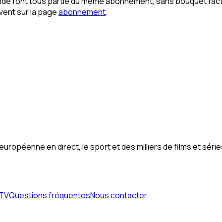
ande font tous partie du même abonnement, sans bouquet factur
uvent sur la page
abonnement
.
uropéenne en direct, le sport et des milliers de films et sé
PTV
Questions fréquentes
Nous contacter