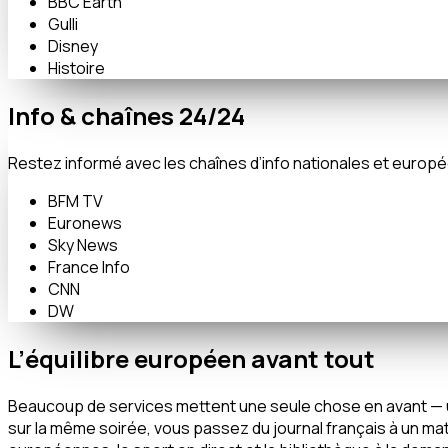
BBC Earth
Gulli
Disney
Histoire
Info & chaînes 24/24
Restez informé avec les chaînes d’info nationales et europé
BFM TV
Euronews
Sky News
France Info
CNN
DW
L’équilibre européen avant tout
Beaucoup de services mettent une seule chose en avant — uniq
sur la même soirée, vous passez du journal français à un mat